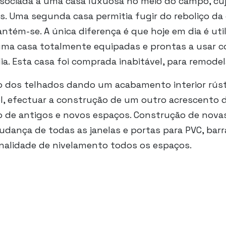
ociada a uma casa luxuosa no meio do campo, cujo
. Uma segunda casa permitia fugir do reboliço da c
ntém-se. A única diferença é que hoje em dia é uti
r uma casa totalmente equipadas e prontas a usar 
dia. Esta casa foi comprada inabitável, para remode
o dos telhados dando um acabamento interior rúst
l, efectuar a construção de um outro acrescento
o de antigos e novos espaços. Construção de nova
 Mudança de todas as janelas e portas para PVC, b
inalidade de nivelamento todos os espaços.