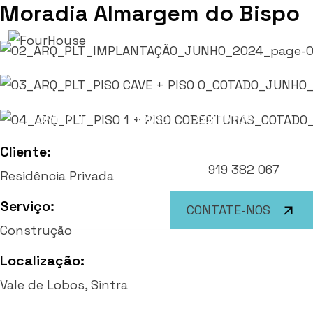
Moradia Almargem do Bispo
Skip
to
content
PORTFOLIO
SOBRE
CONTATOS
Cliente:
919 382 067
Residência Privada
Serviço:
CONTATE-NOS
Construção
Localização:
Vale de Lobos, Sintra