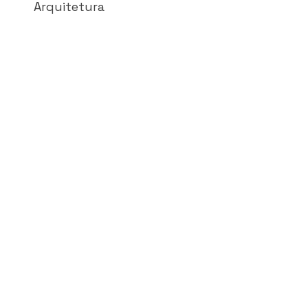
Arquitetura
© 2026 FourHouse®